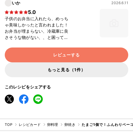
いか
2026.6.11
5.0
子供のお弁当に入れたら、めっち
ゃ美味しかったと言われました！
お弁当が埋まらない、冷蔵庫に良
さそうな物がない、、と困ってい
て検索しました。 卵とベーコンは
常備しておりそれだけで作れて、
レビューする
とても簡単、美味しい、しかも卵1
個で作れる、ナイスですね 定番お
かずにさせていただきます！ あり
もっと見る（1件）
がとうございました
このレシピをシェアする
TOP
レシピカード
卵料理
卵焼き
たまご1個で！ふんわりベーコ