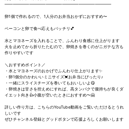
━︎━︎━︎━︎━︎━︎━︎━︎━︎━︎━︎━︎━︎━︎━︎━︎━︎━︎━︎━︎━︎━︎━︎━︎━︎━︎
卵1個で作れるので、1人分のお弁当おかずにおすすめ〜
ベーコンと卵で食べ応えもバッチリ💕
水とマヨネーズを入れることで、ふんわり食感に仕上がります
火を止めてから折りたたむので、卵焼きを巻くのがニガテな方も
作りやすいです
＼おすすめポイント／
・水とマヨネーズのおかげでふんわり仕上がります✨
・卵1個分のかわいいミニサイズ💓お弁当にぴったり♪
・一緒にスライスチーズを巻いてもおいしいよ😋
・卵焼きは甘さを控えめにすれば、高タンパクで腹持ちが良くダ
イエット向き👍小腹が空いたときにおすすめ〜​🤗
詳しい作り方は、こちらのYouTube動画をご覧いただけるとうれ
しいです
ぜひチャンネル登録とグッドボタンで応援よろしくお願いします