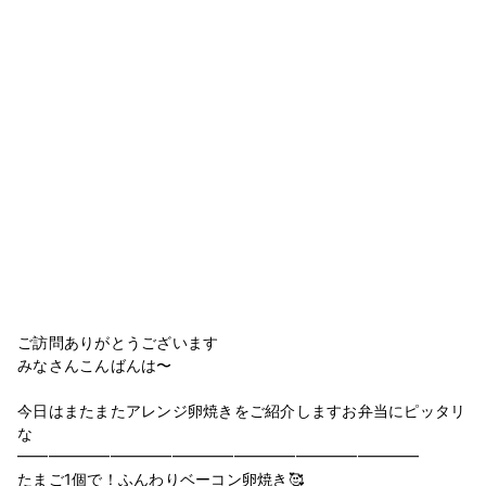
ご訪問ありがとうございます
みなさんこんばんは〜
今日はまたまたアレンジ卵焼きをご紹介しますお弁当にピッタリ
な
━︎━︎━︎━︎━︎━︎━︎━︎━━︎━︎━︎━︎━︎━︎━︎━︎━︎━︎━︎━︎━︎━︎━︎━︎━︎
たまご1個で！ふんわりベーコン卵焼き🥰