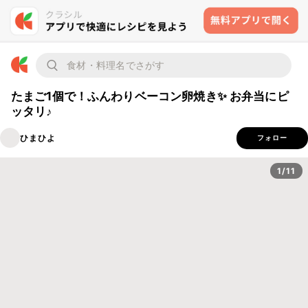
たまご1個で！ふんわりベーコン卵焼き✨ お弁当にピ
ッタリ♪
ひまひよ
フォロー
1/11