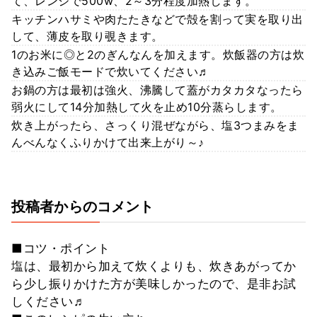
て、レンジで500w、2～3分程度加熱します。
キッチンハサミや肉たたきなどで殻を割って実を取り出
して、薄皮を取り覗きます。
1のお米に◎と2のぎんなんを加えます。炊飯器の方は炊
き込みご飯モードで炊いてください♬
お鍋の方は最初は強火、沸騰して蓋がカタカタなったら
弱火にして14分加熱して火を止め10分蒸らします。
炊き上がったら、さっくり混ぜながら、塩3つまみをま
んべんなくふりかけて出来上がり～♪
投稿者からのコメント
■コツ・ポイント
塩は、最初から加えて炊くよりも、炊きあがってか
ら少し振りかけた方が美味しかったので、是非お試
しください♬