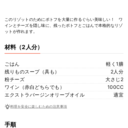
このリゾットのためにポトフを大量に作るぐらい美味しい！ ワ
インとチーズを隠し味に、残ったポトフとごはんで本格的なリゾ
ットが作れます。
材料
（2人分）
ごはん
軽く1膳
残りものスープ（具も）
2人分
粉チーズ
大さじ2
ワイン（赤白どちらでも）
100CC
エクストラバージンオリーブオイル
適宜
料理を安全に楽しむための注意事項
手順