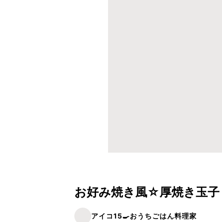
お好み焼き風☆厚焼き玉子
アイコ15🍳おうちごはん料理家