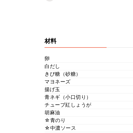
材料
卵
白だし
きび糖（砂糖）
マヨネーズ
揚げ玉
青ネギ（小口切り）
チューブ紅しょうが
胡麻油
☆青のり
☆中濃ソース