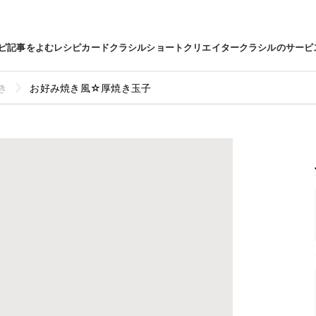
ピ
記事をよむ
レシピカード
クラシルショート
クリエイター
クラシルのサービ
き
お好み焼き風☆厚焼き玉子