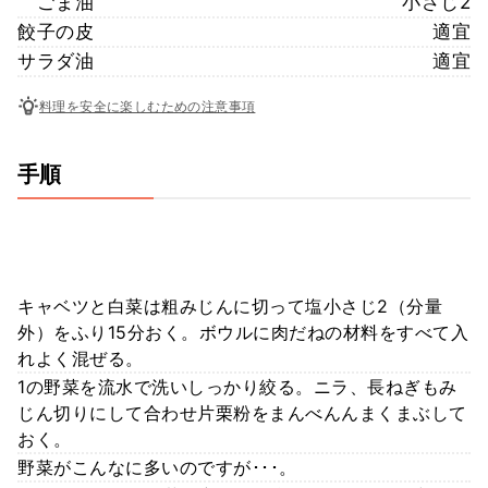
ごま油
小さじ2
餃子の皮
適宜
サラダ油
適宜
料理を安全に楽しむための注意事項
手順
キャベツと白菜は粗みじんに切って塩小さじ2（分量
外）をふり15分おく。ボウルに肉だねの材料をすべて入
れよく混ぜる。
1の野菜を流水で洗いしっかり絞る。ニラ、長ねぎもみ
じん切りにして合わせ片栗粉をまんべんんまくまぶして
おく。
野菜がこんなに多いのですが･･･。