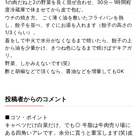
1の肉だねと2の野菜を良く混ぜ合わせ、30分～1時間程
度冷蔵庫で休ませてから皮で包む。
ウチの焼き方。 ごく薄く油を敷いたフライパンを熱
し、餃子を並べ、すぐにお湯を入れます（餃子の高さの
1/3くらい）。
蓋をして中火で水分がなくなるまで焼いたら、餃子の上
から油を少量かけ、きつね色になるまで焼けばデキアガ
リ。
野菜、しかみえないです(笑)
酢と胡椒などで頂くなら、醤油などを増量してもOK
投稿者からのコメント
■コツ・ポイント
キャベツだけ白菜だけ、でも◎ 牛脂は牛肉売り場に
ある四角いアレです。余分に貰うと重宝します(笑)皮