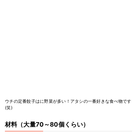
ウチの定番餃子はに野菜が多い！アタシの一番好きな食べ物です
(笑)
材料
（大量70～80個くらい）