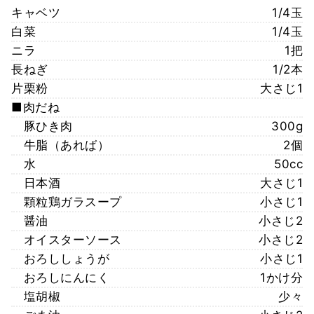
キャベツ
1/4玉
白菜
1/4玉
ニラ
1把
長ねぎ
1/2本
片栗粉
大さじ1
■肉だね
豚ひき肉
300g
牛脂（あれば）
2個
水
50cc
日本酒
大さじ1
顆粒鶏ガラスープ
小さじ1
醤油
小さじ2
オイスターソース
小さじ2
おろししょうが
小さじ1
おろしにんにく
1かけ分
塩胡椒
少々