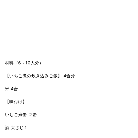
材料（6～10人分）
【いちご煮の炊き込みご飯】 4合分
米 4合
【味付け】
いちご煮缶 ２缶
酒 大さじ１