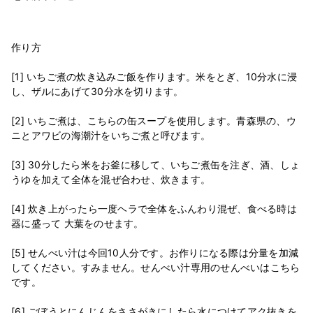
作り方
[1] いちご煮の炊き込みご飯を作ります。米をとぎ、10分水に浸
し、ザルにあげて30分水を切ります。
[2] いちご煮は、こちらの缶スープを使用します。青森県の、ウ
ニとアワビの海潮汁をいちご煮と呼びます。
[3] 30分したら米をお釜に移して、いちご煮缶を注ぎ、酒、しょ
うゆを加えて全体を混ぜ合わせ、炊きます。
[4] 炊き上がったら一度ヘラで全体をふんわり混ぜ、食べる時は
器に盛って 大葉をのせます。
[5] せんべい汁は今回10人分です。お作りになる際は分量を加減
してください。すみません。せんべい汁専用のせんべいはこちら
です。
[6] ごぼうとにんじんをささがきにしたら水につけてアク抜きを