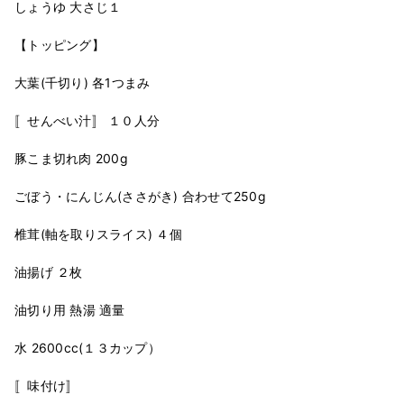
しょうゆ 大さじ１
【トッピング】
大葉(千切り) 各1つまみ
〚せんべい汁〛 １０人分
豚こま切れ肉 200g
ごぼう・にんじん(ささがき) 合わせて250g
椎茸(軸を取りスライス) ４個
油揚げ ２枚
油切り用 熱湯 適量
水 2600cc(１３カップ）
〚味付け〛