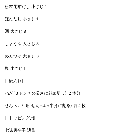
粉末昆布だし 小さじ１
ほんだし 小さじ１
酒 大さじ３
しょうゆ 大さじ３
めんつゆ 大さじ３
塩 小さじ１
〚後入れ〛
ねぎ(３センチの長さに斜め切り) ２本分
せんべい汁用 せんべい(半分に割る) 各２枚
〚トッピング用〛
七味唐辛子 適量