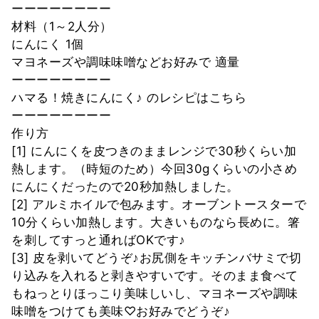
ーーーーーーーー
材料（1～2人分）
にんにく 1個
マヨネーズや調味味噌などお好みで 適量
ーーーーーーーー
ハマる！焼きにんにく♪ のレシピはこちら
ーーーーーーーー
作り方
[1] にんにくを皮つきのままレンジで30秒くらい加
熱します。（時短のため）今回30gくらいの小さめ
にんにくだったので20秒加熱しました。
[2] アルミホイルで包みます。オーブントースターで
10分くらい加熱します。大きいものなら長めに。箸
を刺してすっと通ればOKです♪
[3] 皮を剥いてどうぞ♪お尻側をキッチンバサミで切
り込みを入れると剥きやすいです。そのまま食べて
もねっとりほっこり美味しいし、マヨネーズや調味
味噌をつけても美味♡お好みでどうぞ♪