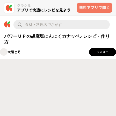
パワーＵＰの胡麻塩にんにくカナッペ♪ レシピ・作り
方
太陽と月
フォロー