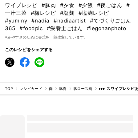
ワイプレシピ
#豚肉
#夕食
#夕飯
#夜ごはん
#
一汁三菜
#梅レシピ
#塩麹
#塩麹レシピ
#yummy
#nadia
#nadiaartist
#てづくりごはん
365
#foodpic
#栄養士ごはん
#iegohanphoto
※みやすさのために書式を一部改変しています。
このレシピをシェアする
TOP
レシピカード
肉
豚肉
豚ロース肉
▸▸▸ スワイプレシピ