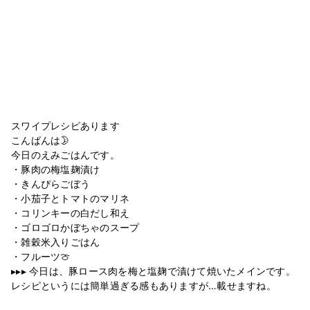
スワイプレシピあります
こんばんは🌛
今日のえみごはんです。
・豚肉の梅塩麹漬け
・きんぴらごぼう
・小茄子とトマトのマリネ
・コリンキーの白だし和え
・ゴロゴロかぼちゃのスープ
・雑穀米入りごはん
・フルーツ🍈
▸▸▸ 今日は、豚ロース肉を梅と塩麹で漬けて焼いたメインです。
レシピというには簡単過ぎる感もありますが…載せますね。