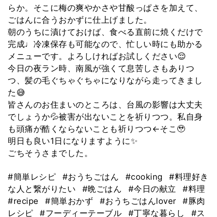
らか。そこに梅の爽やかさや甘酸っぱさを加えて、
ごはんに合うおかずに仕上げました。
朝のうちに漬けておけば、食べる直前に焼くだけで
完成♩冷凍保存も可能なので、忙しい時にも助かる
メニューです。よろしければお試しください😌
今日の夜ラン時、南風が強くて息苦しさもありつ
つ、髪の毛ぐちゃぐちゃになりながら走ってきまし
た😅
皆さんのお住まいのところは、台風の影響は大丈夫
でしょうか💦被害が出ないことを祈りつつ。私自身
も頭痛が酷くならないことも祈りつつ←そこ🥹
明日も良い1日になりますように✨
ごちそうさまでした。
#簡単レシピ
#おうちごはん
#cooking
#料理好き
な人と繋がりたい
#晩ごはん
#今日の献立
#料理
#recipe
#簡単おかず
#おうちごはんlover
#豚肉
レシピ
#フーディーテーブル
#丁寧な暮らし
#ス