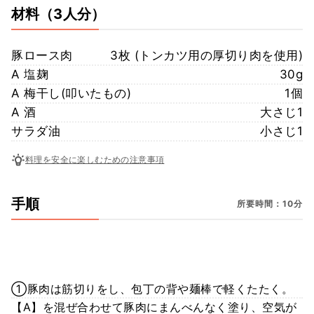
材料
（3人分）
豚ロース肉
3枚 (トンカツ用の厚切り肉を使用)
A 塩麹
30g
A 梅干し(叩いたもの)
1個
A 酒
大さじ1
サラダ油
小さじ1
料理を安全に楽しむための注意事項
手順
所要時間：10分
①豚肉は筋切りをし、包丁の背や麺棒で軽くたたく。
【A】を混ぜ合わせて豚肉にまんべんなく塗り、空気が