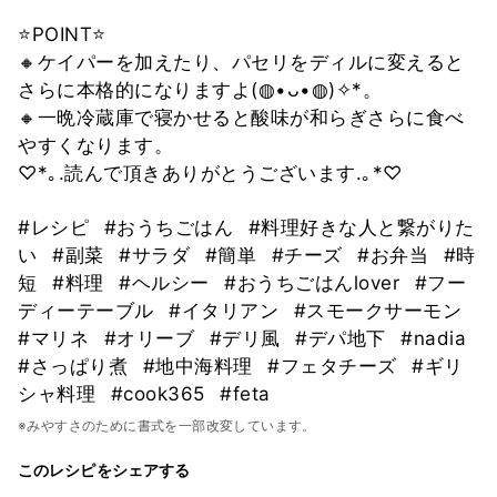
⭐POINT⭐
🔸ケイパーを加えたり、パセリをディルに変えると
さらに本格的になりますよ(◍•ᴗ•◍)✧*。
🔸一晩冷蔵庫で寝かせると酸味が和らぎさらに食べ
やすくなります。
♡*｡.読んで頂きありがとうございます.｡*♡
#レシピ
#おうちごはん
#料理好きな人と繋がりた
い
#副菜
#サラダ
#簡単
#チーズ
#お弁当
#時
短
#料理
#ヘルシー
#おうちごはんlover
#フー
ディーテーブル
#イタリアン
#スモークサーモン
#マリネ
#オリーブ
#デリ風
#デパ地下
#nadia
#さっぱり煮
#地中海料理
#フェタチーズ
#ギリ
シャ料理
#cook365
#feta
※みやすさのために書式を一部改変しています。
このレシピをシェアする