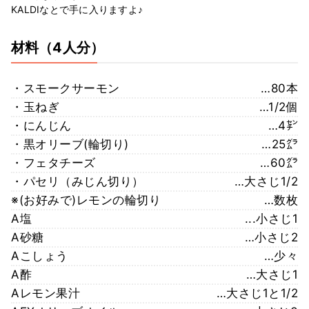
KALDIなとで手に入りますよ♪
材料
（4人分）
・スモークサーモン
…80本
・玉ねぎ
…1/2個
・にんじん
…4㌢
・黒オリーブ(輪切り)
…25㌘
・フェタチーズ
…60㌘
・パセリ（みじん切り）
…大さじ1/2
※(お好みで)レモンの輪切り
…数枚
A塩
...小さじ1
A砂糖
…小さじ2
Aこしょう
…少々
A酢
…大さじ1
Aレモン果汁
…大さじ1と1/2