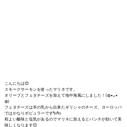
こんにちは😊
スモークサーモンを使ったマリネです。
オリーブとフェタチーズを加えて地中海風にしました！(◍•ᴗ•
◍)
フェタチーズは羊の乳から出来たギリシャのチーズ。ヨーロッパ
ではかなりポピュラーです🐑🐑
程よい酸味と塩気があるのでマリネに加えるとパンチが効いて美
味しくなります😊