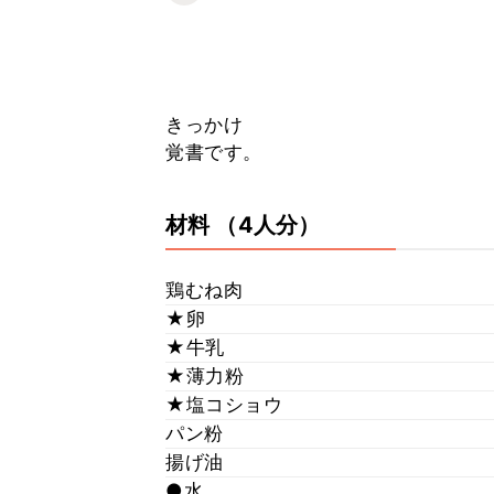
きっかけ
覚書です。
材料
（4人分）
鶏むね肉
★卵
★牛乳
★薄力粉
★塩コショウ
パン粉
揚げ油
●水