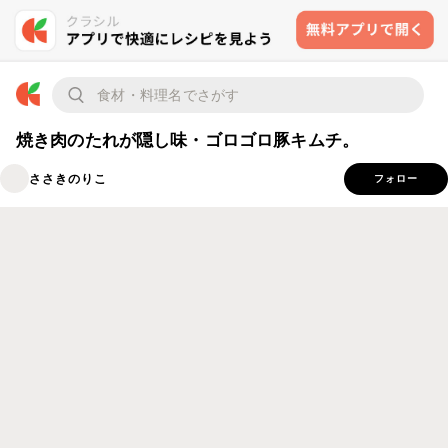
焼き肉のたれが隠し味・ゴロゴロ豚キムチ。
ささきのりこ
フォロー