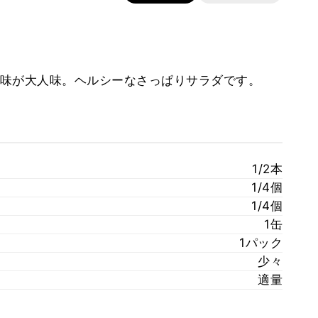
味が大人味。ヘルシーなさっぱりサラダです。
1/2本
1/4個
1/4個
1缶
1パック
少々
適量