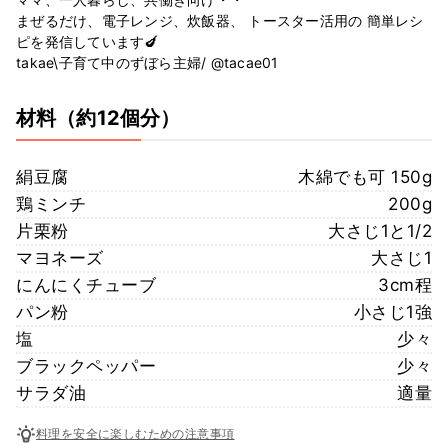
まぜるだけ、電子レンジ、炊飯器、 トースター活用の 簡単レシ
ピを発信しています🍆
takae\子育て中のずぼら主婦/ @tacae01
材料
（約12個分）
絹豆腐
木綿でも可 150g
鶏ミンチ
200g
片栗粉
大さじ1と1/2
マヨネーズ
大さじ1
にんにくチューブ
3cm程
パン粉
小さじ1強
塩
少々
ブラックペッパー
少々
サラダ油
適量
料理を安全に楽しむための注意事項