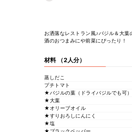
お洒落なレストラン風♪バジル＆大葉
酒のおつまみにや前菜にぴったり！
材料
（2人分）
蒸しだこ
プチトマト
★バジルの葉（ドライバジルでも可
★大葉
★オリーブオイル
★すりおろしにんにく
★塩
★ブラックペッパー