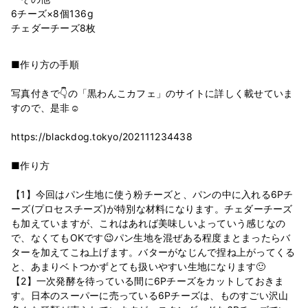
6チーズ×8個136g
■作り方の手順
写真付きで👇の「黒わんこカフェ」のサイトに詳しく載せていま
すので、是非☺️
https://blackdog.tokyo/202111234438
■作り方
【1】今回はパン生地に使う粉チーズと、パンの中に入れる6Pチ
ーズ(プロセスチーズ)が特別な材料になります。チェダーチーズ
も加えていますが、これはあれば美味しいよっていう感じなの
で、なくてもOKです😉パン生地を混ぜある程度まとまったらバ
ターを加えてこね上げます。バターがなじんで捏ね上がってくる
と、あまりベトつかずとても扱いやすい生地になります🙂
【2】一次発酵を待っている間に6Pチーズをカットしておきま
す。日本のスーパーに売っている6Pチーズは、ものすごい沢山