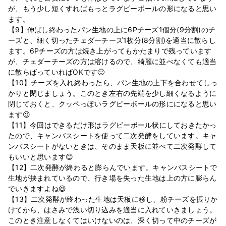
が、もう少し短くすればもっとラグビーボールの形になると思い
ます。
【9】伸ばし終わったパン生地の上に6Pチーズ1個分(9分割)のチ
ーズと、細く切ったチェダーチーズ1枚分(8分割)を適当に散らし
ます。6Pチーズの方は焼き上がってもかたまりで残っています
が、チェダーチーズの方は溶けるので、綺麗に並べなくても適当
に散らばっていればOKです🙂
【10】チーズを入れ終わったら、パン生地の上下を合わせてしっ
かりと閉じましょう。このとき左右の先端を少し細くなるように
閉じておくと、クッペっぽいラグビーボールの形にになると思い
ます😉
【11】今回はできるだけ形はラグビーボール状にしておきたかっ
たので、キャンバスシートを使って二次発酵をしています。キャ
ンバスシートがないときは、そのまま天板に並べて二次発酵して
もいいと思います😊
【12】二次発酵が終わると膨らんでいます。キャンバスシートで
生地が挟まれているので、行き場を失った生地は上の方に膨らん
でいきますよね😆
【13】二次発酵が終わった生地は天板に移し、粉チーズを振りか
けてから、はさみで浅い切り込みを適当に入れていきましょう。
このとき注意しなくてはいけないのは、深く切って中のチーズが