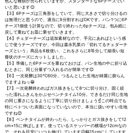
色んな種類が売られていますが、スタンダードな6Pチーズでい
いと思います😉
【3】6Pチーズは三角形をしていて、同じ大きさで切り分けるの
は無理だと思うので、適当に9分割すればOKです。パン1つに6P
チーズ1個使う計算なので、切り終わった6pチーズは、包み紙に
戻して重ねてお皿に乗せていきます。
【4】チェダーチーズは追加素材なので、手元にあればという感
じで使うチーズですが、今回は森永乳業の「切れてるチェダーチ
ーズという」商品を8枚使い、これをさらに8等分して細長い短
冊状のチーズにカットしました。
【5】準備した6Pチーズを重ねておけば、パン生地の中に折り込
むときに、同じ分量ずつ入れるのが簡単です😊
【6】一次発酵は30℃60分。つるんとした生地が綺麗に膨らん
でますよねっ😁
【7】一次発酵終わればガス抜きをして8つに切り分け、固く絞
った濡れふきんをかぶせベンチタイム10分。できるだけ同じ生地
の同じ重さになるように丁寧に切り分けましょう☝この時点でも
特にベトついた表面になっていないので、本当に扱いやすい生地
ですね😊
【8】ベンチタイムが終わったら、しっかりとガス抜きをして12
cm×15に伸ばします。使っているスケッパーの横場が12cmなの
で、それを目安にいつも伸ばしています😉幅15cmにしています