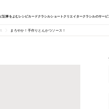
ピ
記事をよむ
レシピカード
クラシルショート
クリエイター
クラシルのサービ
ス
まろやか！手作りとんかつソース！