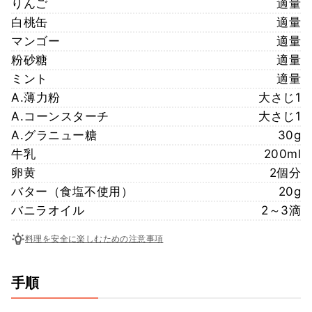
りんご
適量
白桃缶
適量
マンゴー
適量
粉砂糖
適量
ミント
適量
A.薄力粉
大さじ1
A.コーンスターチ
大さじ1
A.グラニュー糖
30g
牛乳
200ml
卵黄
2個分
バター（食塩不使用）
20g
バニラオイル
2～3滴
料理を安全に楽しむための注意事項
手順