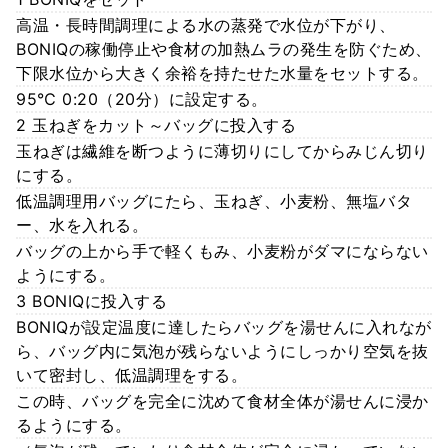
高温・長時間調理による水の蒸発で水位が下がり、
BONIQの稼働停止や食材の加熱ムラの発生を防ぐため、
下限水位から大きく余裕を持たせた水量をセットする。
95℃ 0:20（20分）に設定する。
2 玉ねぎをカット～バッグに投入する
玉ねぎは繊維を断つように薄切りにしてからみじん切り
にする。
低温調理用バッグにたら、玉ねぎ、小麦粉、無塩バタ
ー、水を入れる。
バッグの上から手で軽くもみ、小麦粉がダマにならない
ようにする。
3 BONIQに投入する
BONIQが設定温度に達したらバッグを湯せんに入れなが
ら、バッグ内に気泡が残らないようにしっかり空気を抜
いて密封し、低温調理をする。
この時、バッグを完全に沈めて食材全体が湯せんに浸か
るようにする。