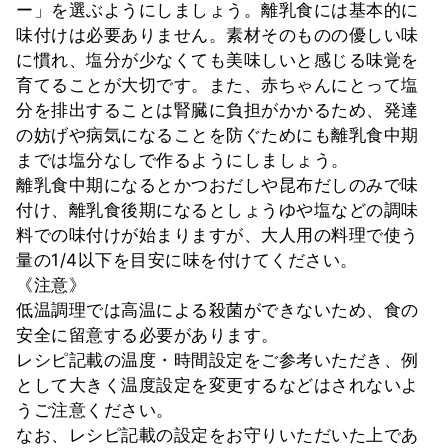
ー」を選ぶようにしましょう。離乳食には基本的に
味付けは必要ありません。素材そのものの優しい味
に慣れ、塩分が少なくても美味しいと感じる味覚を
育てることが大切です。また、赤ちゃんにとって塩
分を排出することは腎臓に負担がかかるため、発達
の妨げや病気になることを防ぐためにも離乳食中期
までは塩分なしで作るようにしましょう。
離乳食中期になるとかつおだしや昆布だしのみで味
付け、離乳食後期になるとしょうゆや塩などの調味
料での味付けが始まりますが、大人用の料理で使う
量の1/4以下を目安に味を付けてください。
《注意》
低温調理では高温による殺菌ができないため、食の
安全に留意する必要があります。
レシピ記載の温度・時間設定をご参考いただき、例
として大きく温度設定を変更するなどはされないよ
うご注意ください。
なお、レシピ記載の設定をお守りいただいた上であ