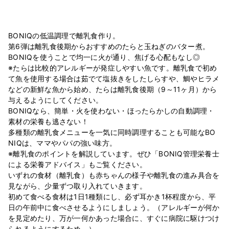
BONIQの低温調理で離乳食作り。
第6弾は離乳食後期からおすすめのたらと玉ねぎのバター煮。
BONIQを使うことで均一に火が通り、焦げる心配もなし◎
※たらは比較的アレルギーが発症しやすい魚です。離乳食で初め
て魚を使用する場合は茹でて塩抜きをしたしらすや、鯛やヒラメ
などの新鮮な魚から始め、たらは離乳食後期（9～11ヶ月）から
与えるようにしてください。
BONIQなら、簡単・火を使わない・ほったらかしの自動調理・
素材の栄養も逃さない！
多種類の離乳食メニューを一気に同時調理することも可能なBO
NIQは、ママやパパの強い味方。
※離乳食のポイントを解説しています。ぜひ「BONIQ管理栄養士
による栄養アドバイス」もご覧ください。
いずれの食材（離乳食）も赤ちゃんの様子や離乳食の進み具合を
見ながら、少量ずつ取り入れていきます。
初めて食べる食材は1日1種類にし、必ず耳かき1杯程度から、平
日の午前中に食べさせるようにしましょう。（アレルギーが何か
を見定めたり、万が一何かあった場合に、すぐに病院に駆けつけ
られるようにするため。）