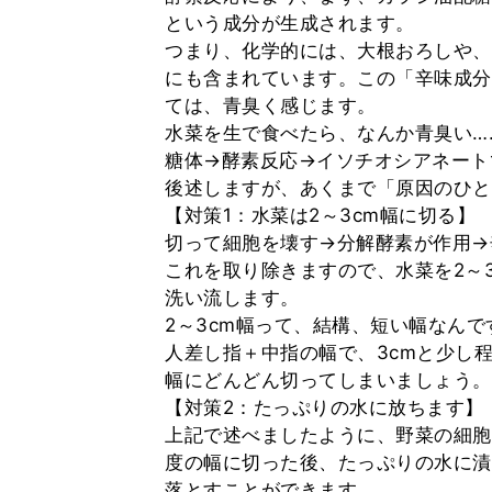
という成分が生成されます。
つまり、化学的には、大根おろしや、
にも含まれています。この「辛味成分
ては、青臭く感じます。
水菜を生で食べたら、なんか青臭い…
糖体→酵素反応→イソチオシアネート
後述しますが、あくまで「原因のひと
【対策1：水菜は2～3cm幅に切る】
切って細胞を壊す→分解酵素が作用→
これを取り除きますので、水菜を2～
洗い流します。
2～3cm幅って、結構、短い幅なんで
人差し指＋中指の幅で、3cmと少し
幅にどんどん切ってしまいましょう。
【対策2：たっぷりの水に放ちます】
上記で述べましたように、野菜の細胞
度の幅に切った後、たっぷりの水に漬
落とすことができます。