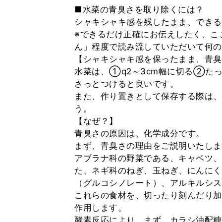
■水菜の青臭さを取り除くには？
シャキシャキ感を残したまま、できる
※できるだけ正確にお伝えしたく、こ
ん」程度で読み流していただいて何の
【シャキシャキ感を保ったまま、青臭
水菜は、①q2～3cm幅に切る②た
さっとつけると良いです。
また、作り置きとして保存する際は、
う。
【なぜ？】
青臭さの原因は、化学成分です。
まず、青臭さの理由をご説明いたしま
アブラナ科の野菜である、キャベツ、
た、ネギ科のねぎ、玉ねぎ、にんにく
（グルコシノレート）、アルキルシス
これらの食材を、切ったり刻んだり加
作用します。
酵素反応により、まず、カラシ油配糖