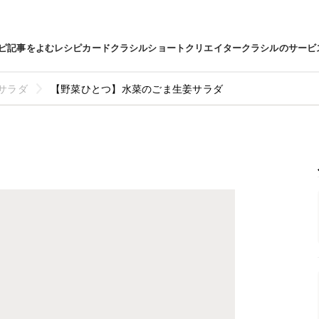
ピ
記事をよむ
レシピカード
クラシルショート
クリエイター
クラシルのサービ
サラダ
【野菜ひとつ】水菜のごま生姜サラダ