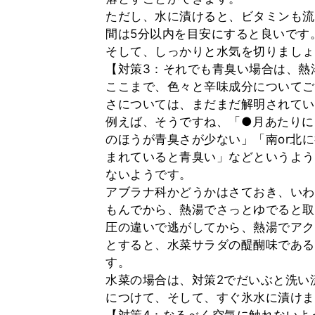
ただし、水に漬けると、ビタミンも流
間は5分以内を目安にすると良いです
そして、しっかりと水気を切りましょ
【対策3：それでも青臭い場合は、熱
ここまで、色々と辛味成分についてご
さについては、まだまだ解明されてい
例えば、そうですね、「●月あたりに
のほうが青臭さが少ない」「南or北
まれていると青臭い」などというよう
ないようです。
アブラナ科かどうかはさておき、いわ
もんでから、熱湯でさっとゆでると取
圧の違いで逃がしてから、熱湯でアク
とすると、水菜サラダの醍醐味である
す。
水菜の場合は、対策2でだいぶと洗い
につけて、そして、すぐ氷水に漬けま