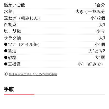
温かいご飯
1合分
水菜
大きく一掴み分
玉ねぎ（粗みじん）
小1/2個
白胡麻
大1
塩、胡椒
少々
サラダ油
大1
●ツナ（オイル缶）
小1個
●醤油
大1と1/2
●砂糖
大1弱
●豆板醤
小1（好みで）
料理を安全に楽しむための注意事項
手順