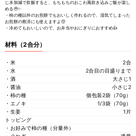
じ水加減で炊飯すると、もちもちのおこわ風炊き込みご飯が楽し
める🥹✨
・柿の種以外のお煎餅でもおいしく作れるので、湿気てしまった
お煎餅の救済にも使えますよ😙
・冷めてもおいしいので、お弁当やおにぎりにおすすめ👍
材料
（2合分）
・米
2合
・水
2合目の目盛りまで
・酒
大さじ1
・醤油
小さじ2
・柿の種
個包装2袋（70g）
・エノキ
1/3袋（70g）
・生姜
1片
トッピング
・お好みで柿の種（分量外）