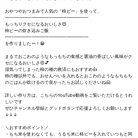
おやつやおつまみで人気の「柿ピー」を使って、
━︎━︎━︎━︎━︎━︎━︎━︎━━︎━︎━︎━︎━︎━︎━︎━︎━︎━︎
もっちりクセになるおいしさ😍
柿ピーの炊き込みご飯
━︎━︎━︎━︎━︎━︎━︎━︎━︎━︎━︎━︎━︎━︎━︎━︎━︎━︎━︎
を作りましたー！😁
まるでおこわのようなもっもちの食感と醤油の香ばしい風味がク
セになるおいしさ😍💕
湿気ってしまった柿の種の救済にもおすすめ👍
柿の種以外でも、おせんべいを入れるとおこわのようなもちもち
のごはんが炊けるので良かったらお試しくださいね🤗
詳しい作り方は、こちらのYouTube動画をご覧いただけるとうれ
しいです
ぜひチャンネル登録とグッドボタンで応援よろしくお願いします
↓↓↓
＼おすすめポイント／
・もち米を使わなくても、うるち米に柿ピーを入れていつもと同