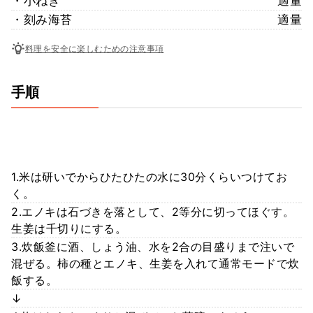
・小ねぎ
適量
・刻み海苔
適量
料理を安全に楽しむための注意事項
手順
1.米は研いでからひたひたの水に30分くらいつけてお
く。
2.エノキは石づきを落として、2等分に切ってほぐす。
生姜は千切りにする。
​3.炊飯釜に酒、しょう油、水を2合の目盛りまで注いで
混ぜる。柿の種とエノキ、生姜を入れて通常モードで炊
飯する。
↓