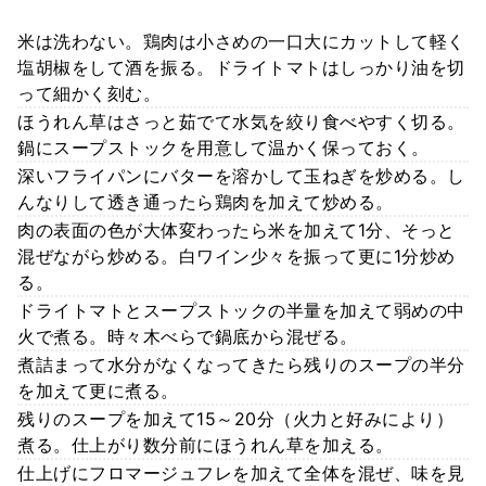
米は洗わない。鶏肉は小さめの一口大にカットして軽く
塩胡椒をして酒を振る。ドライトマトはしっかり油を切
って細かく刻む。
ほうれん草はさっと茹でて水気を絞り食べやすく切る。
鍋にスープストックを用意して温かく保っておく。
深いフライパンにバターを溶かして玉ねぎを炒める。し
んなりして透き通ったら鶏肉を加えて炒める。
肉の表面の色が大体変わったら米を加えて1分、そっと
混ぜながら炒める。白ワイン少々を振って更に1分炒め
る。
ドライトマトとスープストックの半量を加えて弱めの中
火で煮る。時々木べらで鍋底から混ぜる。
煮詰まって水分がなくなってきたら残りのスープの半分
を加えて更に煮る。
残りのスープを加えて15～20分（火力と好みにより）
煮る。仕上がり数分前にほうれん草を加える。
仕上げにフロマージュフレを加えて全体を混ぜ、味を見