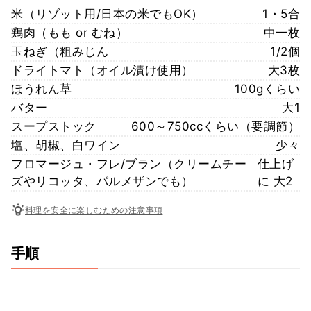
米（リゾット用/日本の米でもOK）
1・5合
鶏肉（もも or むね）
中一枚
玉ねぎ（粗みじん
1/2個
ドライトマト（オイル漬け使用）
大3枚
ほうれん草
100gくらい
バター
大1
スープストック
600～750ccくらい（要調節）
塩、胡椒、白ワイン
少々
フロマージュ・フレ/ブラン（クリームチー
仕上げ
ズやリコッタ、パルメザンでも）
に 大2
料理を安全に楽しむための注意事項
手順