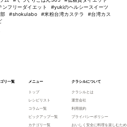
グラム
#てづくりごはん365
#低糖質ダイエット
テンフリーダイエット
#yukiのヘルシースイーツ
ラ部
#shokulabo
#米粉台湾カステラ
#台湾カス
ピ
。
ゴリ一覧
メニュー
クラシルについて
トップ
クラシルとは
レシピリスト
運営会社
コラム一覧
利用規約
ピックアップ一覧
プライバシーポリシー
カテゴリ一覧
おいしく安全に料理を楽しむため