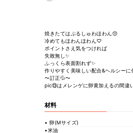
焼きたてはぷるしゅわほわん😚
冷めてもほわんほわん♡
ポイントさえ気をつければ
失敗無し✨
ふっくら表面割れず✨
作りやすく美味しい配合&ヘルシーに
〜訂正💦〜
pic⑬はメレンゲに卵黄加えるの間違いです
材料
• 卵(Mサイズ)
•米油