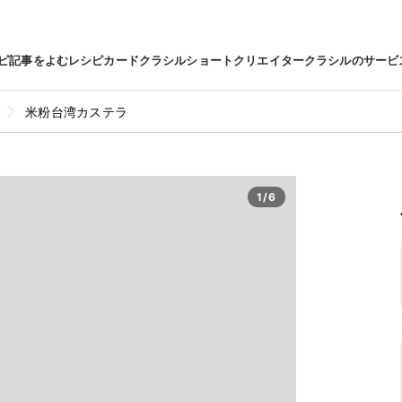
ピ
記事をよむ
レシピカード
クラシルショート
クリエイター
クラシルのサービ
米粉台湾カステラ
1/6