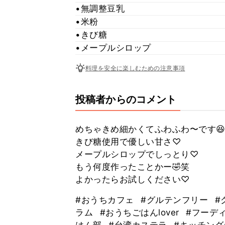
•無調整豆乳
•米粉
•きび糖
•メープルシロップ
料理を安全に楽しむための注意事項
投稿者からのコメント
めちゃきめ細かくてふわふわ〜です
きび糖使用で優しい甘さ♡
メープルシロップでしっとり♡
もう何度作ったことかー🤣笑
よかったらお試しください♡
#おうちカフェ
#グルテンフリー
#
ラム
#おうちごはんlover
#フーデ