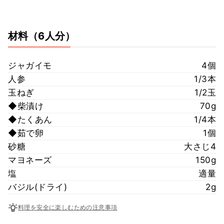
材料
（6人分）
ジャガイモ
4個
人参
1/3本
玉ねぎ
1/2玉
◆柴漬け
70g
◆たくあん
1/4本
◆茹で卵
1個
砂糖
大さじ4
マヨネーズ
150g
塩
適量
バジル(ドライ)
2g
料理を安全に楽しむための注意事項