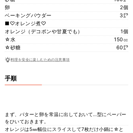
卵
2個
ベーキングパウダー
3㌘
■♡オレンジ煮♡
オレンジ（デコポンや甘夏でも）
1個
☆水
150㏄
☆砂糖
60㌘
料理を安全に楽しむための注意事項
手順
まず、バターと卵を常温に出しておいて…型にペーパー
をひいておきます。
オレンジは5㎜幅位にスライスして7枚だけ小鍋に☆と