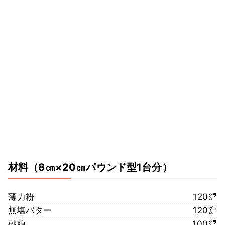
材料
（8㎝×20㎝パウンド型1台分）
薄力粉
120㌘
無塩バター
120㌘
砂糖
100㌘