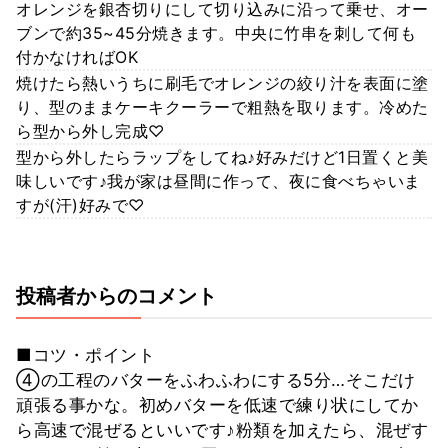
オレンジを銀杏切りにして切り込みに沿って乗せ、オー
ブンで約35~45分焼きます。中央に竹串を刺して何も
付かなければOK
焼けたら熱いうちに刷毛でオレンジの絞り汁を表面に塗
り、型のままケーキクーラーで粗熱を取ります。冷めた
ら型から外し完成♡
型から外したらラップをしてね♪好みだけど1日置くと美
味しいです♪我が家は昼間に作って、夜に食べちゃいま
すが(汗)好みで♡
投稿者からのコメント
■コツ・ポイント
④の工程のバターをふわふわにする5分…そこだけ
頑張る事かな。初めバターを低速で練り状にしてか
ら高速で混ぜるといいです♪粉類を加えたら、混ぜす