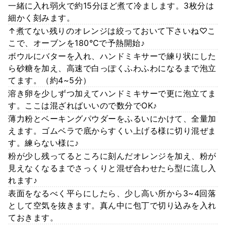
一緒に入れ弱火で約15分ほど煮て冷まします。3枚分は
細かく刻みます。
↑煮てない残りのオレンジは絞っておいて下さいね♡こ
こで、オーブンを180℃で予熱開始♪
ボウルにバターを入れ、ハンドミキサーで練り状にした
ら砂糖を加え、高速で白っぽくふわふわになるまで泡立
てます。（約4~5分）
溶き卵を少しずつ加えてハンドミキサーで更に泡立てま
す。ここは混ざればいいので数分でOK♪
薄力粉とベーキングパウダーをふるいにかけて、全量加
えます。ゴムベラで底からすくい上げる様に切り混ぜま
す。練らない様に♪
粉が少し残ってるところに刻んだオレンジを加え、粉が
見えなくなるまでさっくりと混ぜ合わせたら型に流し入
れます♪
表面をなるべく平らにしたら、少し高い所から3~4回落
として空気を抜きます。真ん中に包丁で切り込みを入れ
ておきます。