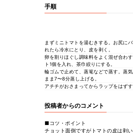
手順
まずミニトマトを湯むきする。お尻にバ
れたら冷水にとり、皮を剥く。
卵を割りほぐし調味料をよく混ぜ合わす
ト1個を入れ、茶巾絞りにする。
輪ゴムで止めて、蒸篭などで蒸す。蒸気
まま7〜8分蒸し上げる。
アチチがおさまってからラップをはずす
投稿者からのコメント
■コツ・ポイント
チョット面倒ですがトマトの皮は剥い