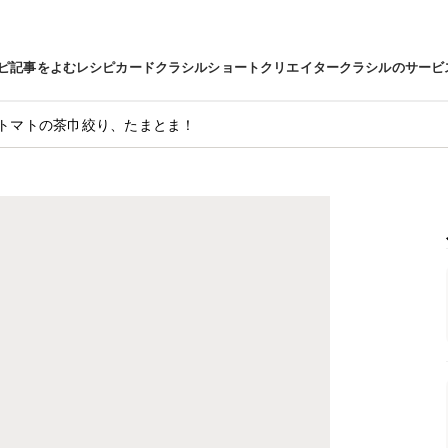
ピ
記事をよむ
レシピカード
クラシルショート
クリエイター
クラシルのサービ
トマトの茶巾絞り、たまとま！