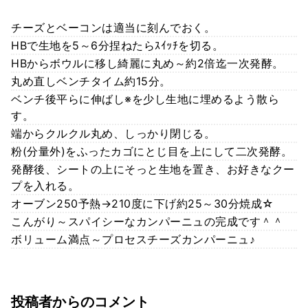
チーズとベーコンは適当に刻んでおく。
HBで生地を5～6分捏ねたらｽｲｯﾁを切る。
HBからボウルに移し綺麗に丸め～約2倍迄一次発酵。
丸め直しベンチタイム約15分。
ベンチ後平らに伸ばし※を少し生地に埋めるよう散ら
す。
端からクルクル丸め、しっかり閉じる。
粉(分量外)をふったカゴにとじ目を上にして二次発酵。
発酵後、シートの上にそっと生地を置き、お好きなクー
プを入れる。
オーブン250予熱→210度に下げ約25～30分焼成☆
こんがり～スパイシーなカンパーニュの完成です＾＾
ボリューム満点～プロセスチーズカンパーニュ♪
投稿者からのコメント