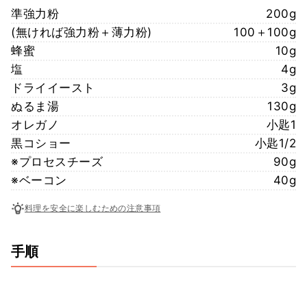
準強力粉
200g
(無ければ強力粉＋薄力粉)
100＋100g
蜂蜜
10g
塩
4g
ドライイースト
3g
ぬるま湯
130g
オレガノ
小匙1
黒コショー
小匙1/2
※プロセスチーズ
90g
※ベーコン
40g
料理を安全に楽しむための注意事項
手順