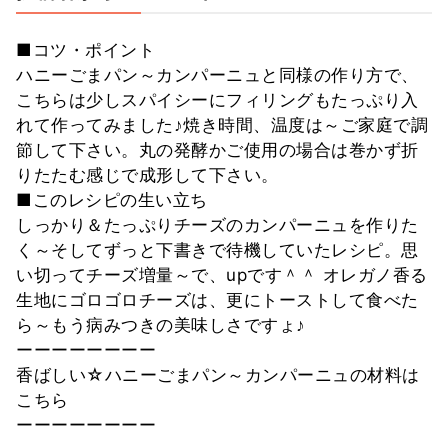
■コツ・ポイント
ハニーごまパン～カンパーニュと同様の作り方で、
こちらは少しスパイシーにフィリングもたっぷり入
れて作ってみました♪焼き時間、温度は～ご家庭で調
節して下さい。丸の発酵かご使用の場合は巻かず折
りたたむ感じで成形して下さい。
■このレシピの生い立ち
しっかり＆たっぷりチーズのカンパーニュを作りた
く～そしてずっと下書きで待機していたレシピ。思
い切ってチーズ増量～で、upです＾＾ オレガノ香る
生地にゴロゴロチーズは、更にトーストして食べた
ら～もう病みつきの美味しさですょ♪
ーーーーーーーー
香ばしい☆ハニーごまパン～カンパーニュの材料は
こちら
ーーーーーーーー