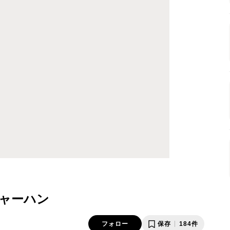
ャーハン
フォロー
保存
184件