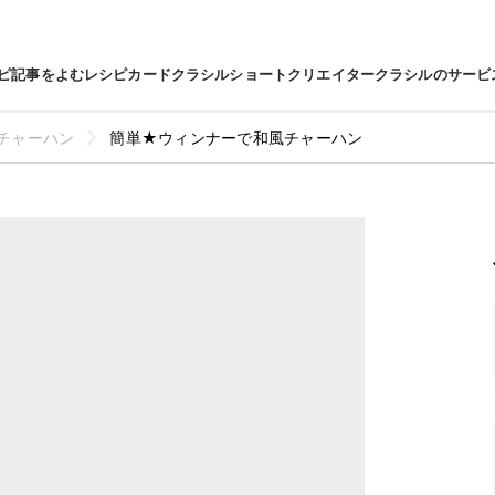
ピ
記事をよむ
レシピカード
クラシルショート
クリエイター
クラシルのサービ
チャーハン
簡単★ウィンナーで和風チャーハン