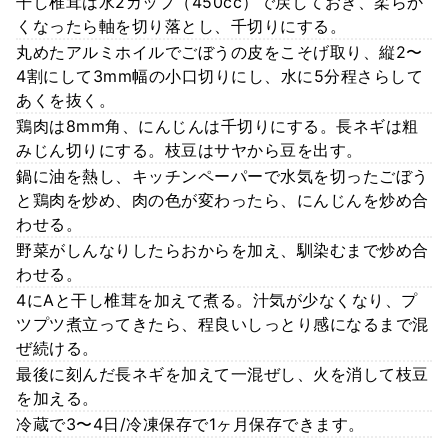
干し椎茸は水2カップ（450cc）で戻しておき、柔らか
くなったら軸を切り落とし、千切りにする。
丸めたアルミホイルでごぼうの皮をこそげ取り、縦2〜
4割にして3mm幅の小口切りにし、水に5分程さらして
あくを抜く。
鶏肉は8mm角、にんじんは千切りにする。長ネギは粗
みじん切りにする。枝豆はサヤから豆を出す。
鍋に油を熱し、キッチンペーパーで水気を切ったごぼう
と鶏肉を炒め、肉の色が変わったら、にんじんを炒め合
わせる。
野菜がしんなりしたらおからを加え、馴染むまで炒め合
わせる。
4にAと干し椎茸を加えて煮る。汁気が少なくなり、プ
ツプツ煮立ってきたら、程良いしっとり感になるまで混
ぜ続ける。
最後に刻んだ長ネギを加えて一混ぜし、火を消して枝豆
を加える。
冷蔵で3〜4日/冷凍保存で1ヶ月保存できます。