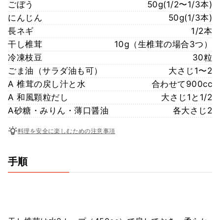
ごぼう
50g(1/2〜1/3本)
にんじん
50g(1/3本)
長ネギ
1/2本
干し椎茸
10g（生椎茸の場合3つ）
冷凍枝豆
30粒
ごま油（サラダ油も可）
大さじ1〜2
A 椎茸の戻し汁と水
合わせて900cc
A 和風顆粒だし
大さじ1と1/2
A砂糖・みりん・薄口醤油
各大さじ2
料理を安全に楽しむための注意事項
手順