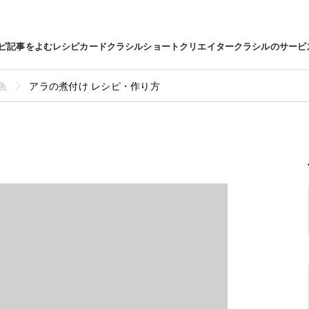
ピ
記事をよむ
レシピカード
クラシルショート
クリエイター
クラシルのサービ
魚
アラの煮付け レシピ・作り方