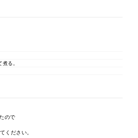
て煮る。
たので
てください。