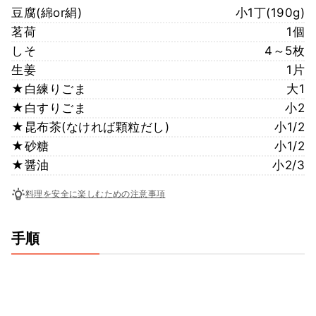
豆腐(綿or絹)
小1丁(190g)
茗荷
1個
しそ
4～5枚
生姜
1片
★白練りごま
大1
★白すりごま
小2
★昆布茶(なければ顆粒だし)
小1/2
★砂糖
小1/2
★醤油
小2/3
料理を安全に楽しむための注意事項
手順