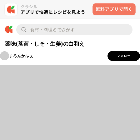
薬味(茗荷・しそ・生姜)の白和え
まろんかふぇ
フォロー