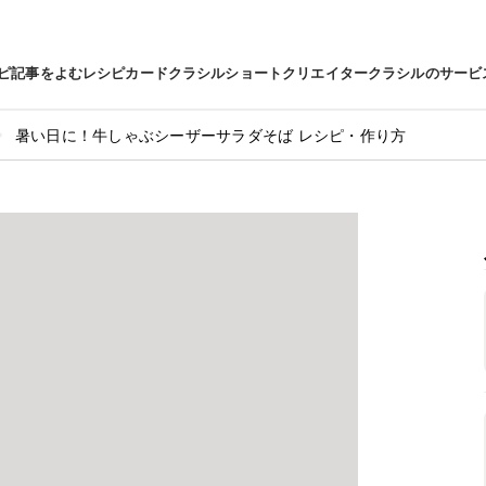
ピ
記事をよむ
レシピカード
クラシルショート
クリエイター
クラシルのサービ
暑い日に！牛しゃぶシーザーサラダそば レシピ・作り方