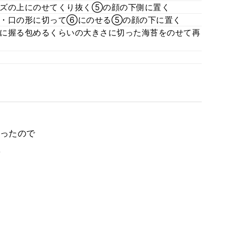
ーズの上にのせてくり抜く⑤の顔の下側に置く
鼻・口の形に切って⑥にのせる⑤の顔の下に置く
に握る包めるくらいの大きさに切った海苔をのせて再
ったので
。