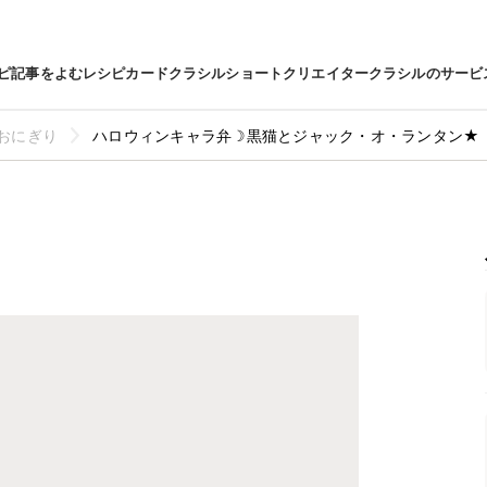
ピ
記事をよむ
レシピカード
クラシルショート
クリエイター
クラシルのサービ
おにぎり
ハロウィンキャラ弁☽黒猫とジャック・オ・ランタン★ 