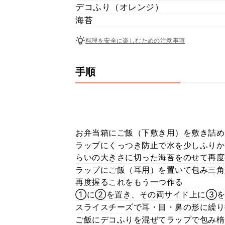
デコふり（オレンジ）
海苔
料理を安全に楽しむための注意事項
手順
お弁当箱にご飯（下敷き用）を敷き詰め
ラップにくっつき防止で水を少しふりか
らいの大きさに切った海苔をのせて再度
ラップにご飯（耳用）を置いて包み三角
再度握るこれをもう一つ作る
①に②を置き、その両サイド上に③を
スライスチーズで耳・目・鼻の形に繰り
ご飯にデコふりを混ぜてラップで包み楕