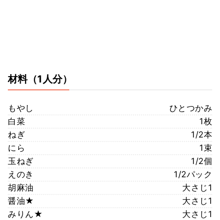
材料
（1人分）
もやし
ひとつかみ
白菜
1枚
ねぎ
1/2本
にら
1束
玉ねぎ
1/2個
えのき
1/2パック
胡麻油
大さじ1
醤油★
大さじ1
みりん★
大さじ1