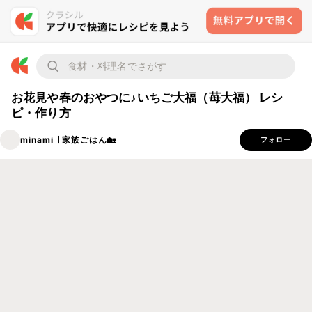
お花見や春のおやつに♪いちご大福（苺大福） レシ
ピ・作り方
minami ∣ 家族ごはん🏡
フォロー