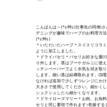
こんばんは～(*≧艸≦)仕事先の同僚ℹ
デニングが趣味でハーブのお料理方法
(*≧艸≦)
＊いただいたハーブ＊スイスリコラミ
ように加工しました。
＊ドライパセリ＊パセリお好きな量⑴
り外します。茎はブーケガルニに使え
ッチンペーパーでよく水気を拭き取り
します。細い茎は結構取れます。⑶電
なければ追加で少しずつレンジにかけ
大きさで使用してください。細かくし
シュクシュしたら細かくなります。
＊ドライローズマリー＊お肉、お魚料
セリと同じ要領で作れます♪乾燥する