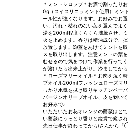
＊ミントシロップ＊お酒で割ったりお
0g（スイスリコラミント使用）ミン
ール性が強くなります。お好みでお選び
い、汚れ・枯れのない葉を選んでよく
湯を200ml程度ぐらぐら沸騰させ、
火を止めます。香りは精油成分で、揮
放置します。⑶蓋をあけてミントを取
スを取り出します。注意ミントの葉を
むせるので気をつけて作業を行ってく
が溶けたら出来上がり。冷ましてから
＊ローズマリーオイル＊お肉を焼く時
ブオイル200mlフレッシュローズマ
っかり水気を拭き取りキッチンペーパ
バージンオリーブオイル、皮を剥いて
お好みで♪
いただいたお花オレンジの薔薇はとて
い薔薇にうっとり香りと鑑賞で癒され
先日仕事が終わってからℹ︎さんから