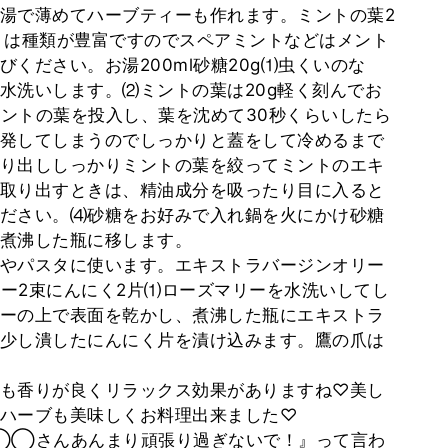
湯で薄めてハーブティーも作れます。ミントの葉2
トは種類が豊富ですのでスペアミントなどはメント
ください。お湯200ml砂糖20g⑴虫くいのな
水洗いします。⑵ミントの葉は20g軽く刻んでお
ミントの葉を投入し、葉を沈めて30秒くらいしたら
発してしまうのでしっかりと蓋をして冷めるまで
り出ししっかりミントの葉を絞ってミントのエキ
取り出すときは、精油成分を吸ったり目に入ると
ださい。⑷砂糖をお好みで入れ鍋を火にかけ砂糖
煮沸した瓶に移します。
やパスタに使います。エキストラバージンオリー
リー2束にんにく2片⑴ローズマリーを水洗いしてし
ーの上で表面を乾かし、煮沸した瓶にエキストラ
少し潰したにんにく片を漬け込みます。鷹の爪は
も香りが良くリラックス効果がありますね♡美し
ハーブも美味しくお料理出来ました♡
『◯◯さんあんまり頑張り過ぎないで！』って言わ