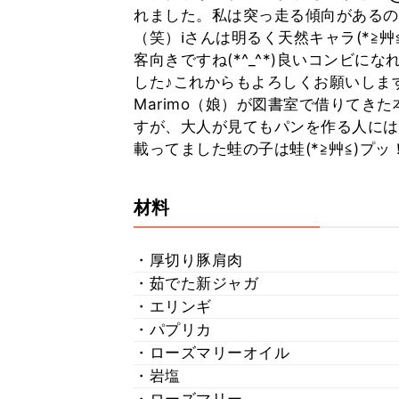
れました。私は突っ走る傾向があるの
（笑）ℹ︎さんは明るく天然キャラ(*
客向きですね(*^_^*)良いコンビになれそうです♪٩(´◡`)(´◡`)۶ℹ
した♪これからもよろしくお願いしま
Marimo（娘）が図書室で借りてき
すが、大人が見てもパンを作る人には
載ってました蛙の子は蛙(*≧艸≦)プッ
材料
・厚切り豚肩肉
・茹でた新ジャガ
・エリンギ
・パプリカ
・ローズマリーオイル
・岩塩