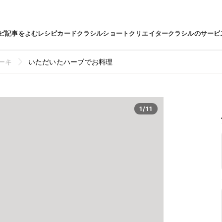
ピ
記事をよむ
レシピカード
クラシルショート
クリエイター
クラシルのサービ
ーキ
いただいたハーブでお料理
1/11