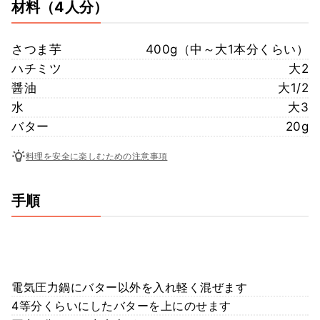
材料
（4人分）
さつま芋
400g（中～大1本分くらい）
ハチミツ
大2
醤油
大1/2
水
大3
バター
20g
料理を安全に楽しむための注意事項
手順
電気圧力鍋にバター以外を入れ軽く混ぜます
4等分くらいにしたバターを上にのせます