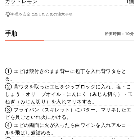
カットレモン
1個
料理を安全に楽しむための注意事項
手順
所要時間：10分
① エビは殻付きのまま背中に包丁を入れ背ワタをと
る。
② 背ワタを取ったエビをジップロックに入れ、塩・こ
しょう・オリーブオイル・にんにく（みじん切り）・玉
ねぎ（みじん切り）を入れマリネする。
③ フライパン（スキレット）にバター、マリネしたエ
ビを具ごといれ火にかける。
④ エビの両面に火が入ったら白ワインを入れアルコー
ルを飛ばし煮詰める。