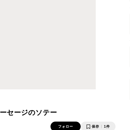
ーセージのソテー
フォロー
保存
1件