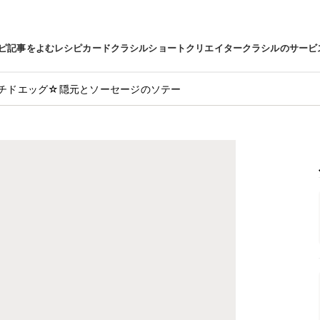
ピ
記事をよむ
レシピカード
クラシルショート
クリエイター
クラシルのサービ
チドエッグ☆隠元とソーセージのソテー