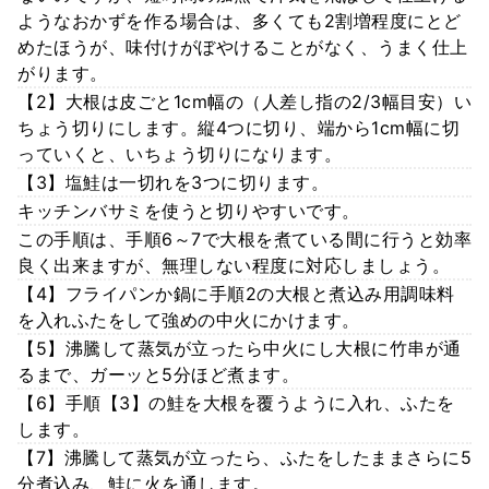
ようなおかずを作る場合は、多くても2割増程度にとど
めたほうが、味付けがぼやけることがなく、うまく仕上
がります。
【2】大根は皮ごと1cm幅の（人差し指の2/3幅目安）い
ちょう切りにします。縦4つに切り、端から1cm幅に切
っていくと、いちょう切りになります。
【3】塩鮭は一切れを3つに切ります。
キッチンバサミを使うと切りやすいです。
この手順は、手順6～7で大根を煮ている間に行うと効率
良く出来ますが、無理しない程度に対応しましょう。
【4】フライパンか鍋に手順2の大根と煮込み用調味料
を入れふたをして強めの中火にかけます。
【5】沸騰して蒸気が立ったら中火にし大根に竹串が通
るまで、ガーッと5分ほど煮ます。
【6】手順【3】の鮭を大根を覆うように入れ、ふたを
します。
【7】沸騰して蒸気が立ったら、ふたをしたままさらに5
分煮込み、鮭に火を通します。