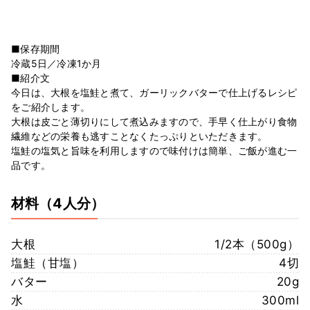
■保存期間
冷蔵5日／冷凍1か月
■紹介文
今日は、大根を塩鮭と煮て、ガーリックバターで仕上げるレシピ
をご紹介します。
大根は皮ごと薄切りにして煮込みますので、手早く仕上がり食物
繊維などの栄養も逃すことなくたっぷりといただきます。
塩鮭の塩気と旨味を利用しますので味付けは簡単、ご飯が進む一
品です。
材料
（4人分）
大根
1/2本（500g）
塩鮭（甘塩）
4切
バター
20g
水
300ml