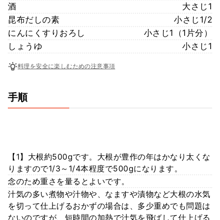
酒
大さじ1
昆布だしの素
小さじ1/2
にんにくすりおろし
小さじ1（1片分）
しょうゆ
小さじ1
料理を安全に楽しむための注意事項
手順
【1】大根約500gです。大根が豊作の年はかなり太くな
りますので1/3～1/4本程度で500gになります。
念のため重さを量るとよいです。
汁気の多い煮物や汁物や、なますや漬物など大根の水気
を切って仕上げるおかずの場合は、多少重めでも問題は
ないのですが、短時間の加熱で汁気を飛ばして仕上げる