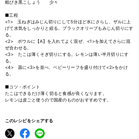
粗びき黒こしょう 少々
■工程
<1> 玉ねぎはみじん切りにして5分ほど水にさらし、ザルに上
げて水気をしっかりと絞る。ブラックオリーブもみじん切りにす
る。
<2> ボウルに【A】を入れてよく混ぜ、<1>を加えてさらに混
ぜ合わせる。
<3> たこは薄くそぎ切りにする。レモンは薄い半月切りにす
る。
<4> 器に<3>を並べ、ベビーリーフを盛り付けて<2>をかけ
る。
■コツ・ポイント
たこはできるだけ薄く切ると食感が良くなります。
レモンは皮ごと使うので国産のものがおすすめです。
このレシピをシェアする