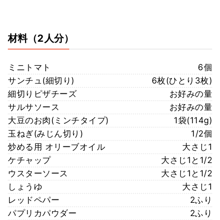
材料
（2人分）
ミニトマト
6個
サンチュ(細切り)
6枚(ひとり3枚)
細切りピザチーズ
お好みの量
サルサソース
お好みの量
大豆のお肉(ミンチタイプ)
1袋(114g)
玉ねぎ(みじん切り)
1/2個
炒める用 オリーブオイル
大さじ1
ケチャップ
大さじ1と1/2
ウスターソース
大さじ1と1/2
しょうゆ
大さじ1
レッドペパー
2ふり
パプリカパウダー
2ふり