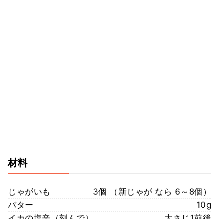
材料
じゃがいも
3個 （新じゃが なら 6～8個）
バター
10g
イカの塩辛（刻んで）
大さじ1前後