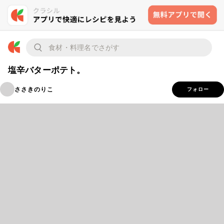
塩辛バターポテト。
ささきのりこ
フォロー