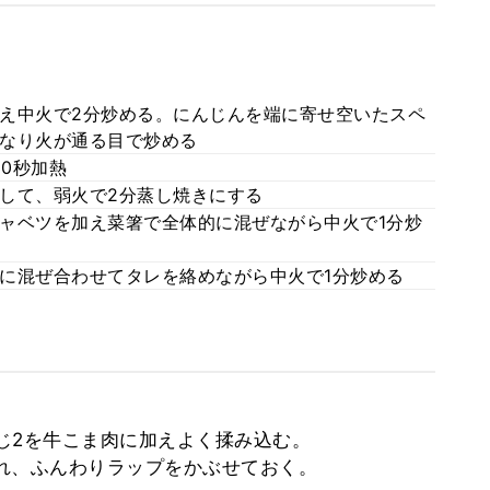
え中火で2分炒める。にんじんを端に寄せ空いたスペ
なり火が通る目で炒める
30秒加熱
して、弱火で2分蒸し焼きにする
ャベツを加え菜箸で全体的に混ぜながら中火で1分炒
に混ぜ合わせてタレを絡めながら中火で1分炒める
じ2を牛こま肉に加えよく揉み込む。
れ、ふんわりラップをかぶせておく。