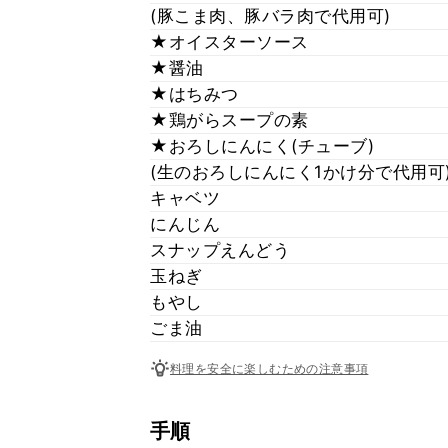
(豚こま肉、豚バラ肉で代用可)
★オイスターソース
★醤油
★はちみつ
★鶏がらスープの素
★おろしにんにく(チューブ)
(生のおろしにんにく1かけ分で代用可
キャベツ
にんじん
スナップえんどう
玉ねぎ
もやし
ごま油
料理を安全に楽しむための注意事項
手順