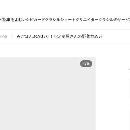
ピ
記事をよむ
レシピカード
クラシルショート
クリエイター
クラシルのサービ
め物
🍚ごはんおかわり！✨定食屋さんの野菜炒め🎶
1/9