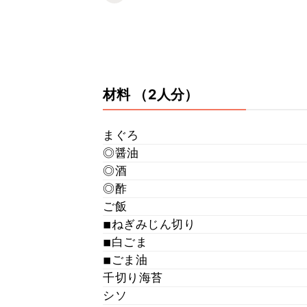
材料
（2人分）
まぐろ
◎醤油
◎酒
◎酢
ご飯
◾︎ねぎみじん切り
◾︎白ごま
◾︎ごま油
千切り海苔
シソ