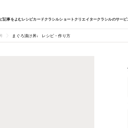
ピ
記事をよむ
レシピカード
クラシルショート
クリエイター
クラシルのサービ
丼
まぐろ漬け丼♩ レシピ・作り方