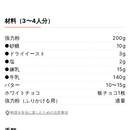
材料
（3〜4人分）
強力粉
200g
●砂糖
10g
●ドライイースト
3g
●塩
2g
●練乳
15g
●牛乳
140g
バター
10〜15g
ホワイトチョコ
板チョコ1枚
強力粉（ふりかける用）
適量
料理を安全に楽しむための注意事項