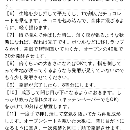
す。
【6】 生地を少し押して平たくし、1で刻んだチョコレ
ートを乗せます。チョコを包み込んで、全体に混ざるよ
うに、軽く捏ねます。
【7】 指で摘んで伸ばした時に、薄く膜が張るような状
態になれば、捏ねは完了です。ボウルなどに移しラップ
をかけ、常温で1時間置いておくか、オーブンの40度で
30分発酵させます。
【8】 倍くらいの大きさになればOKです。指を刺して
みて生地が戻ってくるようなら発酵が足りていないので
もう少し発酵させてください。
【9】 発酵が完了したら、8等分にします。
【10】 成形して閉じ目が下になるようにおきます。し
っかり絞った濡れタオル（キッチンペーパーでもOK）
をかけて10分ほど放置します。
【11】 一度手で押し潰して空気を抜いてから再度成形
します。オーブンシートを敷いた天板に、閉じ目が下に
なるように置き、一次発酵と同じ手順で発酵させます。