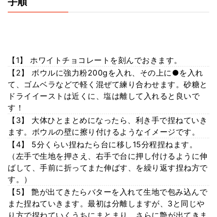
手順
【1】 ホワイトチョコレートを刻んでおきます。
【2】 ボウルに強力粉200gを入れ、その上に●を入れ
て、ゴムベラなどで軽く混ぜて練り合わせます。砂糖と
ドライイーストは近くに、塩は離して入れると良いで
す！
【3】 大体ひとまとめになったら、利き手で捏ねていき
ます。ボウルの壁に擦り付けるようなイメージです。
【4】 5分くらい捏ねたら台に移し15分程捏ねます。
（左手で生地を押さえ、右手で台に押し付けるように伸
ばして、手前に折ってまた伸ばす、を繰り返す捏ね方で
す。）
【5】 艶が出てきたらバターを入れて生地で包み込んで
また捏ねていきます。最初は分離しますが、3と同じや
り方で捏ねていくうちにまとまり、さらに艶が出てきま