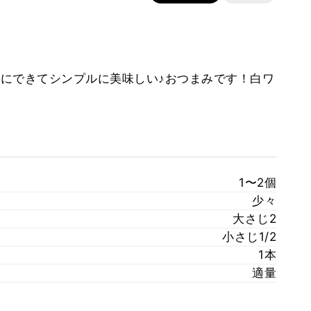
にできてシンプルに美味しい♪おつまみです！白ワ
1〜2個
少々
大さじ2
小さじ1/2
1本
適量