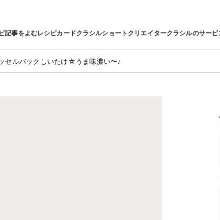
ピ
記事をよむ
レシピカード
クラシルショート
クリエイター
クラシルのサービ
ッセルバックしいたけ☆うま味濃い〜♪