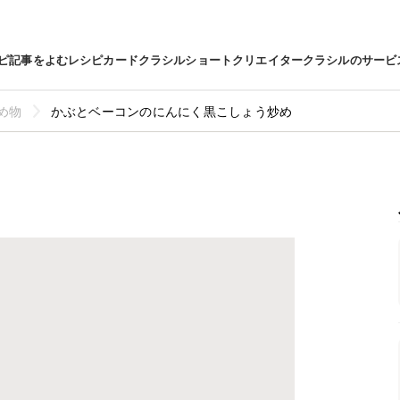
ピ
記事をよむ
レシピカード
クラシルショート
クリエイター
クラシルのサービ
め物
かぶとベーコンのにんにく黒こしょう炒め