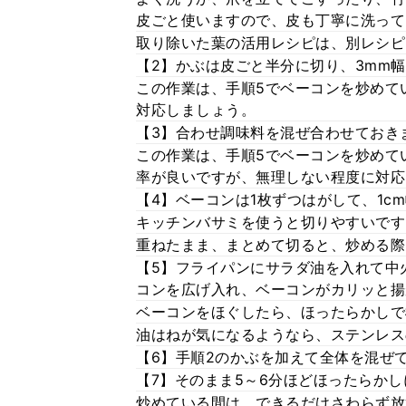
皮ごと使いますので、皮も丁寧に洗って
取り除いた葉の活用レシピは、別レシピ
【2】かぶは皮ごと半分に切り、3mm
この作業は、手順5でベーコンを炒めて
対応しましょう。
【3】合わせ調味料を混ぜ合わせておき
この作業は、手順5でベーコンを炒めて
率が良いですが、無理しない程度に対応
【4】ベーコンは1枚ずつはがして、1c
キッチンバサミを使うと切りやすいです
重ねたまま、まとめて切ると、炒める際
【5】フライパンにサラダ油を入れて中
コンを広げ入れ、ベーコンがカリッと揚
ベーコンをほぐしたら、ほったらかしで
油はねが気になるようなら、ステンレス
【6】手順2のかぶを加えて全体を混ぜ
【7】そのまま5～6分ほどほったらか
炒めている間は、できるだけさわらず放