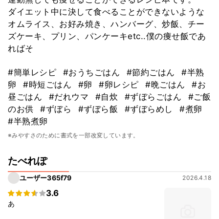
ダイエット中に決して食べることができないような
オムライス、お好み焼き、ハンバーグ、炒飯、チー
ズケーキ、プリン、パンケーキetc..僕の痩せ飯であ
ればそ
#簡単レシピ
#おうちごはん
#節約ごはん
#半熟
卵
#時短ごはん
#卵
#卵レシピ
#晩ごはん
#お
昼ごはん
#だれウマ
#自炊
#ずぼらごはん
#ご飯
のお供
#ずぼら
#ずぼら飯
#ずぼらめし
#煮卵
#半熟煮卵
※みやすさのために書式を一部改変しています。
たべれぽ
ユーザー365f79
2026.4.18
3.6
あ