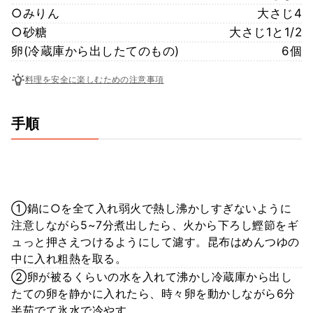
○みりん
大さじ4
○砂糖
大さじ1と1/2
卵(冷蔵庫から出したてのもの)
6個
料理を安全に楽しむための注意事項
手順
①鍋に○を全て入れ弱火で熱し沸かしすぎないように
注意しながら5~7分煮出したら、火から下ろし鰹節をギ
ュっと押さえつけるようにして濾す。昆布はめんつゆの
中に入れ粗熱を取る。
②卵が被るくらいの水を入れて沸かし冷蔵庫から出し
たての卵を静かに入れたら、時々卵を動かしながら6分
半茹でて氷水で冷やす。