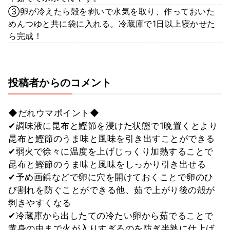
③卵が冷えたら殻を剥いで水気を取り、作っておいた
めんつゆと共に袋に入れる。冷蔵庫で1日以上寝かせた
ら完成！
投稿者からのコメント
◆だれウマポイント◆
✔︎調味液に昆布と鰹節を浸けた状態で1晩置くとより
昆布と鰹節のうま味と風味を引き出すことができる
✔︎弱火で徐々に温度を上げじっくり加熱することで
昆布と鰹節のうま味と風味をしっかり引き出せる
✔︎予め画鋲などで卵に穴を開けておくことで卵のひ
び割れを防ぐことができる他、茹で上がり後の殻が
剥きやすくなる
✔︎冷蔵庫から出したての冷たい卵から茹でることで
黄身の中まで火が入りすぎるのを防ぎ半熟に仕上げ