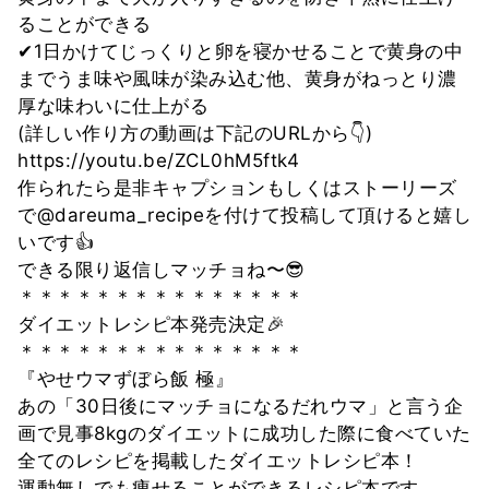
ることができる
✔︎1日かけてじっくりと卵を寝かせることで黄身の中
までうま味や風味が染み込む他、黄身がねっとり濃
厚な味わいに仕上がる
(詳しい作り方の動画は下記のURLから👇)
https://youtu.be/ZCL0hM5ftk4
作られたら是非キャプションもしくはストーリーズ
で@dareuma_recipeを付けて投稿して頂けると嬉し
いです👍
できる限り返信しマッチョね〜😎
＊＊＊＊＊＊＊＊＊＊＊＊＊＊＊
ダイエットレシピ本発売決定🎉
＊＊＊＊＊＊＊＊＊＊＊＊＊＊＊
『やせウマずぼら飯 極』
あの「30日後にマッチョになるだれウマ」と言う企
画で見事8kgのダイエットに成功した際に食べていた
全てのレシピを掲載したダイエットレシピ本！
運動無しでも痩せることができるレシピ本です。