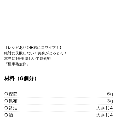
【レシピあり▷▶︎右にスワイプ！】
絶対に失敗しない！黄身がとろとろ！
本当に1番美味しい半熟煮卵
『極半熟煮卵』
材料
（6個分）
○鰹節
6g
○昆布
3g
○醤油
大さじ4
○酒
大さじ4