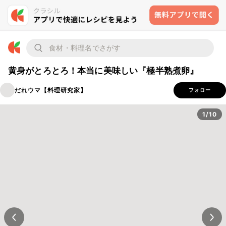
黄身がとろとろ！本当に美味しい『極半熟煮卵』
だれウマ【料理研究家】
フォロー
1/10