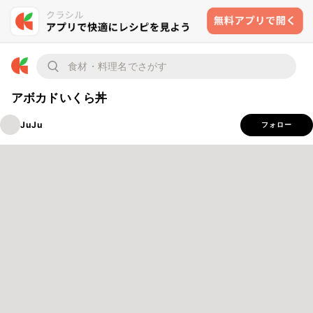
アボカドいくら丼
JuJu
フォロー